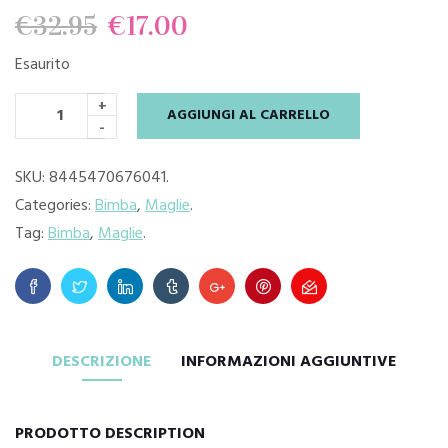
Il
Il
€
32.95
€
17.00
Esaurito
prezzo
prezzo
+
AGGIUNGI AL CARRELLO
originale
attuale
-
era:
è:
SKU:
8445470676041
.
Categories:
Bimba
,
Maglie
.
€32.95.
€17.00.
Tag:
Bimba
,
Maglie
.
DESCRIZIONE
INFORMAZIONI AGGIUNTIVE
PRODOTTO DESCRIPTION