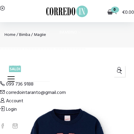
0
€
0.00
OUTLET
BAMBINA
BAMBINO
Home
/
Bimba
/
Maglie
PIGIAMI E HOMEWEAR
COSTUMI E MODA MARE
SALDI
🔍
099 736 9188
corredointaranto@gmail.com
Account
Login