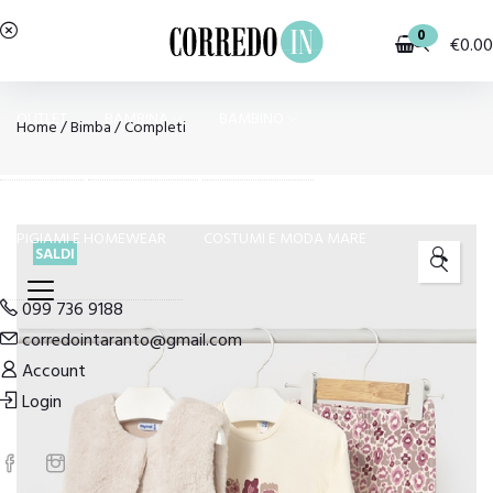
0
€
0.00
OUTLET
BAMBINA
BAMBINO
Home
/
Bimba
/
Completi
PIGIAMI E HOMEWEAR
COSTUMI E MODA MARE
SALDI
🔍
099 736 9188
corredointaranto@gmail.com
Account
Login