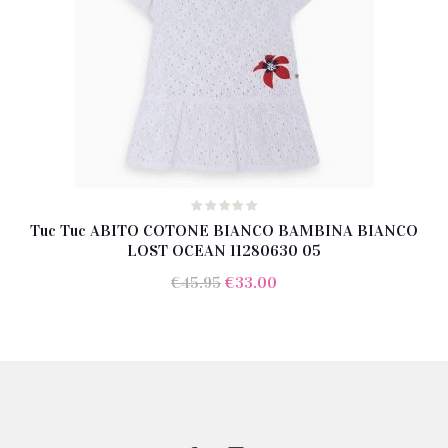
Tuc Tuc ABITO COTONE BIANCO BAMBINA BIANCO
LOST OCEAN 11280630 05
Il
Il
€
45.95
€
33.00
prezzo
prezzo
originale
attuale
era:
è:
€45.95.
€33.00.