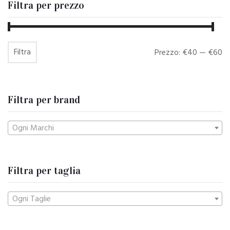
Filtra per prezzo
Filtra
Prezzo
Prezzo
Prezzo:
€40
—
€60
Min
Max
Filtra per brand
Ogni Marchi
Filtra per taglia
Ogni Taglie