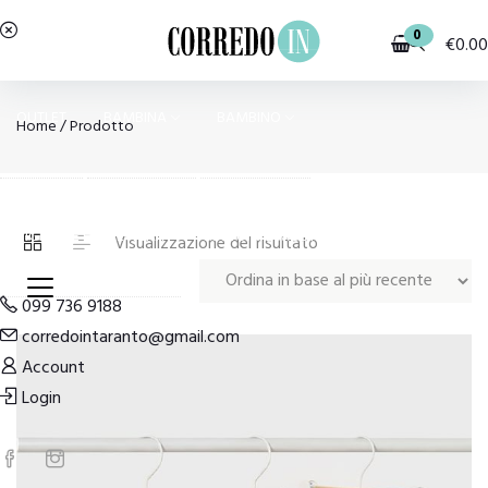
0
€
0.00
OUTLET
BAMBINA
BAMBINO
Home
/ Prodotto
PIGIAMI E HOMEWEAR
COSTUMI E MODA MARE
Visualizzazione del risultato
099 736 9188
corredointaranto@gmail.com
Account
Login