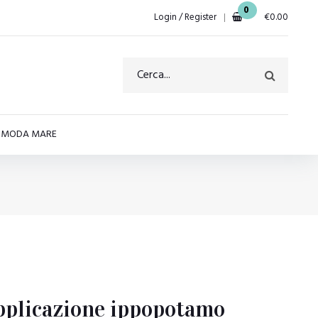
0
Login / Register
€
0.00
E MODA MARE
plicazione ippopotamo