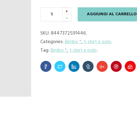
+
AGGIUNGI AL CARRELLO
-
SKU:
8447372591446
.
Categories:
Bimbo *
,
t-shirt e polo
.
Tag:
Bimbo *
,
t-shirt e polo
.