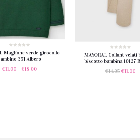
Maglione verde girocollo
MAYORAL Collant velati 
bambino 351 Albero
biscotto bambina 10127 
€
11.00
–
€
18.00
Il
Il
€
14.95
€
11.00
prezzo
p
original
at
era:
è:
€14.95.
€1