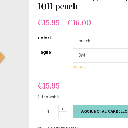
1011 peach
€
15.95
–
€
16.00
Colori
Taglie
Svuota
€
15.95
1 disponibili
+
AGGIUNGI AL CARRELLO
-