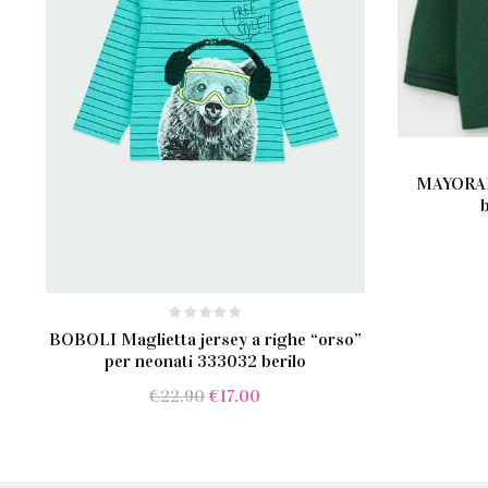
MAYORAL 
BOBOLI Maglietta jersey a righe “orso”
per neonati 333032 berilo
Il
Il
€
22.90
€
17.00
prezzo
prezzo
originale
attuale
era:
è: