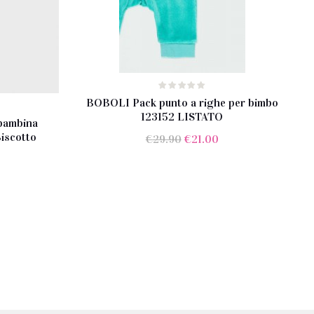
BOBOLI Pack punto a righe per bimbo
123152 LISTATO
bambina
Biscotto
Il
Il
€
29.90
€
21.00
prezzo
prezzo
originale
attuale
rezzo
era:
è:
e
tuale
€29.90.
€21.00.
1.00.