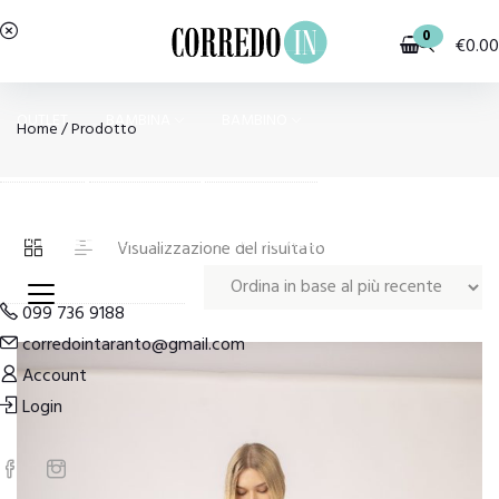
0
€
0.00
OUTLET
BAMBINA
BAMBINO
Home
/ Prodotto
PIGIAMI E HOMEWEAR
COSTUMI E MODA MARE
Visualizzazione del risultato
099 736 9188
corredointaranto@gmail.com
Account
Login