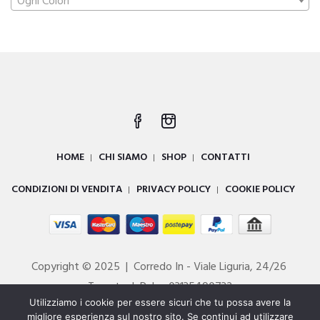
Ogni Colori
HOME
CHI SIAMO
SHOP
CONTATTI
CONDIZIONI DI VENDITA
PRIVACY POLICY
COOKIE POLICY
Copyright © 2025 | Corredo In - Viale Liguria, 24/26
Taranto | P. Iva 03135490732
Utilizziamo i cookie per essere sicuri che tu possa avere la
Powered by
DIGITALL
migliore esperienza sul nostro sito. Se continui ad utilizzare