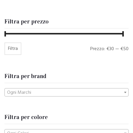
Filtra per prezzo
Filtra
Prezzo
Prezzo
Prezzo:
€30
—
€50
Min
Max
Filtra per brand
Ogni Marchi
Filtra per colore