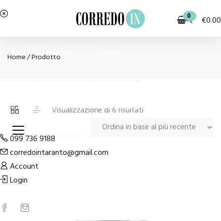
0
€
0.00
OUTLET
BAMBINA
BAMBINO
Home
/ Prodotto
PIGIAMI E HOMEWEAR
COSTUMI E MODA MARE
Ordina
Visualizzazione di 6 risultati
in
base
099 736 9188
al
corredointaranto@gmail.com
più
Account
recente
Login