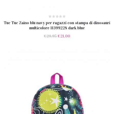
Tuc Tuc Zaino blu navy per ragazzi con stampa di dinosauri
multicolore 11399228 dark blue
Il
Il
€
29.95
€
21.00
prezzo
prezzo
originale
attuale
era:
è:
€29.95.
€21.00.