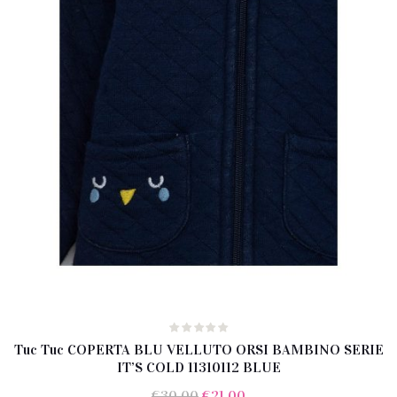
Tuc Tuc COPERTA BLU VELLUTO ORSI BAMBINO SERIE
IT’S COLD 11310112 BLUE
Il
Il
€
30.00
€
21.00