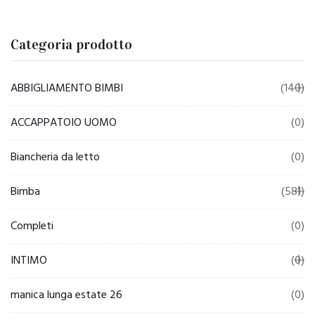
prezzo
prezzo
originale
attuale
era:
è:
Categoria prodotto
€11.00.
€8.00.
ABBIGLIAMENTO BIMBI
(140)
ACCAPPATOIO UOMO
(0)
Biancheria da letto
(0)
Bimba
(581)
Completi
(0)
INTIMO
(0)
manica lunga estate 26
(0)