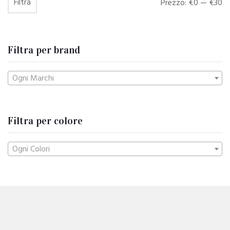
Filtra
Prezzo
Prezzo
Prezzo:
€0
—
€30
Min
Max
Filtra per brand
Ogni Marchi
Filtra per colore
Ogni Colori