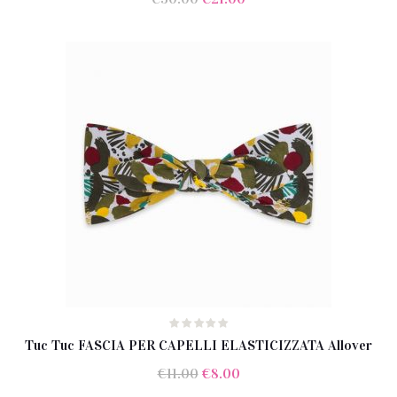
prezzo
prezzo
originale
attuale
era:
è:
€30.00.
€21.00.
Tuc Tuc FASCIA PER CAPELLI ELASTICIZZATA Allover
Il
Il
€
11.00
€
8.00