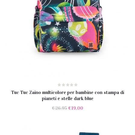
Tuc Tuc Zaino multicolore per bambine con stampa di
pianeti e stelle dark blue
Il
Il
€
26.95
€
19.00
prezzo
prezzo
originale
attuale
era:
è: