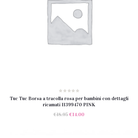
Tuc Tuc Borsa a tracolla rosa per bambini con dettagli
ricamati 11399470 PINK
Il
Il
€
18.95
€
14.00
prezzo
prezzo
originale
attuale