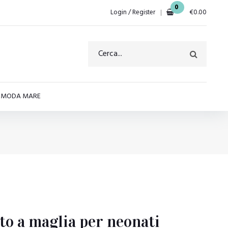
0
Login / Register
€
0.00
E MODA MARE
o a maglia per neonati