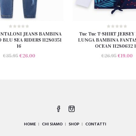
PANTALONI JEANS BAMBINA
Tuc Tuc T-SHIRT JERSE
 BLU SEA RIDERS 11280351
LUNGA BAMBINA FANTAS
16
OCEAN 11280632 
Il
Il
Il
Il
€
35.95
€
26.00
€
26.95
€
19.00
prezzo
prezzo
prezzo
p
originale
attuale
original
a
era:
è:
era:
è:
€35.95.
€26.00.
€26.95.
€
HOME
CHI SIAMO
SHOP
CONTATTI