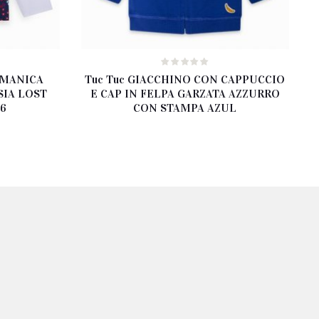
Y MANICA
Tuc Tuc GIACCHINO CON CAPPUCCIO
IA LOST
E CAP IN FELPA GARZATA AZZURRO
16
CON STAMPA AZUL
rezzo
e
ttuale
19.00.