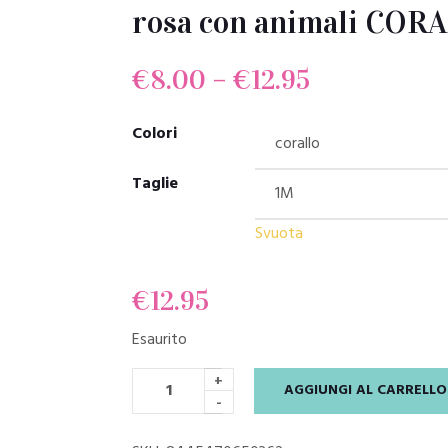
rosa con animali COR
€
8.00
–
€
12.95
Colori
Taglie
Svuota
€
12.95
Esaurito
+
AGGIUNGI AL CARRELLO
-