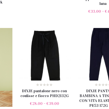
ck
lana
prezzo
prezzo
0
originale
attuale
€
33.00
–
€
era:
è:
€29.00.
€21.00.
DIXIE pantalone nero con
DIXIE PANT
coulisse e fiocco PHD2132G
BAMBINA A TIN
CON VITA ELAS
€
28.00
–
€
39.00
PE53 172G