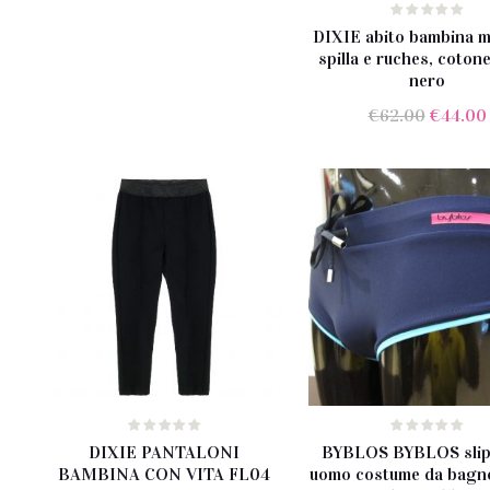
DIXIE abito bambina m
spilla e ruches, coton
nero
Il
€
62.00
€
44.00
prezzo
original
era:
€62.00.
DIXIE PANTALONI
BYBLOS BYBLOS slip
BAMBINA CON VITA FL04
uomo costume da bagn