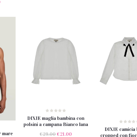
0
DIXIE maglia bambina con
polsini a campana Bianco lana
DIXIE camicia
 mare
Il
Il
€
29.00
€
21.00
cropped con fio