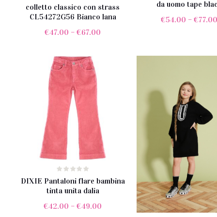
da uomo tape bla
colletto classico con strass
CL54272G56 Bianco lana
€
54.00
–
€
77.0
€
47.00
–
€
67.00
DIXIE Pantaloni flare bambina
tinta unita dalia
€
42.00
–
€
49.00