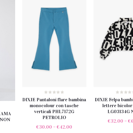
DIXIE Pantaloni flare bambina
DIXIE Felpa bambi
monocolour con tasche
lettere bicolor
verticali PHL7172G
LG03134G 
IAMA
PETROLIO
 NON
€
32.00
–
€
€
30.00
–
€
42.00