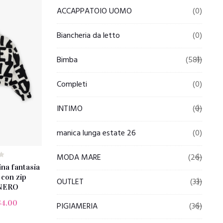
ACCAPPATOIO UOMO
(0)
Biancheria da letto
(0)
Bimba
(581)
Completi
(0)
INTIMO
(0)
manica lunga estate 26
(0)
MODA MARE
(26)
na fantasia
 con zip
OUTLET
(33)
NERO
64.00
PIGIAMERIA
(36)