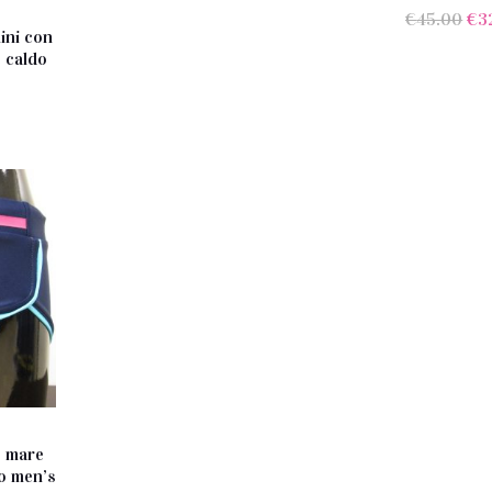
Il
€
45.00
€
3
ini con
pr
e caldo
ori
era
Il
€4
prezzo
e
attuale
è:
€44.00.
 mare
o men’s