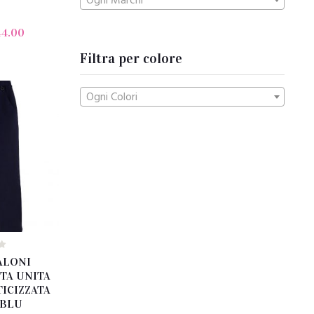
Ogni Marchi
44.00
Filtra per colore
Ogni Colori
ALONI
TA UNITA
TICIZZATA
 BLU