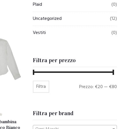
Plaid
(0)
Uncategorized
(12)
Vestiti
(0)
Filtra per prezzo
Filtra
Prezzo
Prezzo
Prezzo:
€20
—
€80
Min
Max
Filtra per brand
 bambina
cco Bianco