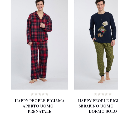
al
più
recente
HAPPY PEOPLE PIGIAMA
HAPPY PEOPLE PIG
APERTO UOMO –
SERAFINO UOMO –
PRENATALE
DORMO SOLO