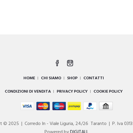
Il
prezzo
e
attuale
è:
€26.00.
HOME
CHI SIAMO
SHOP
CONTATTI
CONDIZIONI DI VENDITA
PRIVACY POLICY
COOKIE POLICY
t © 2025 | Corredo In - Viale Liguria, 24/26 Taranto | P. Iva 03
Powered by
DIGITALL